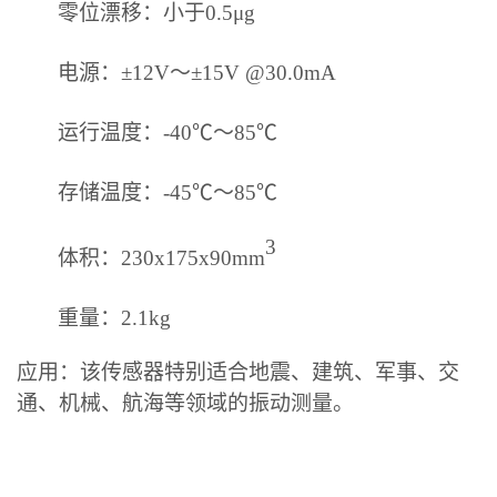
零位漂移：小于
0.5μg
电源：
±
12V～
±
15V
@
30.0mA
运行温度：
-
40
℃
～
8
5
℃
存储温度：
-
4
5
℃
～
8
5
℃
3
体积：
230x175x90mm
重量：
2.1kg
应用：该传感器特别适合地震、建筑、军事、交
通、机械、航海等领域的振动测量。