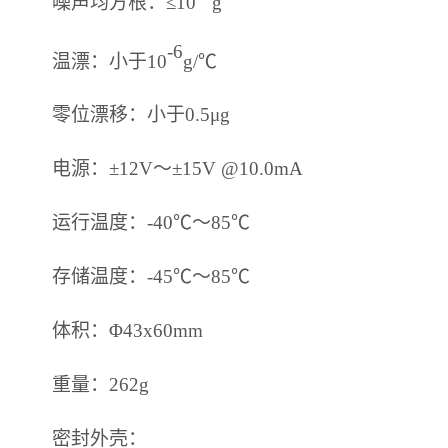
噪声均方根：
≤10
g
-6
温漂：小于
10
g/℃
零位漂移：小于
0.5μg
电源：
±
12V～
±
15V
@
10.0mA
运行温度：
-
40
℃
～
8
5
℃
存储温度：
-
4
5
℃
～
8
5
℃
体积：
Φ
43x60mm
重量：
262g
密封外壳：