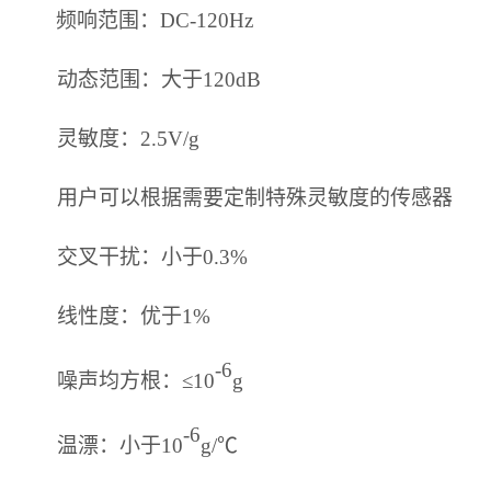
频响范围：
DC-12
0Hz
动态范围：大于
120dB
灵敏度：
2.5V/g
用户可以根据需要定制特殊灵敏度的传感器
交叉干扰：小于
0.3%
线性度：优于
1%
-6
噪声均方根：
≤10
g
-6
温漂：小于
10
g/℃