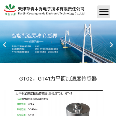
首页
关于我们
＞
资讯
＞
荣誉资质
产品中心
＞
公司新闻
公司简介
工程案例
＞
振动类传感器
行业新闻
GT02，GT41力平衡加速度传感器
联系我们
桥梁案例
采集器
水电站案例
监测软件