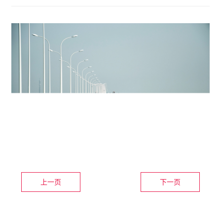
超高层建筑案例
滤波器
高速隧道监测
倾角仪
其他及解决方案
上一页
下一页