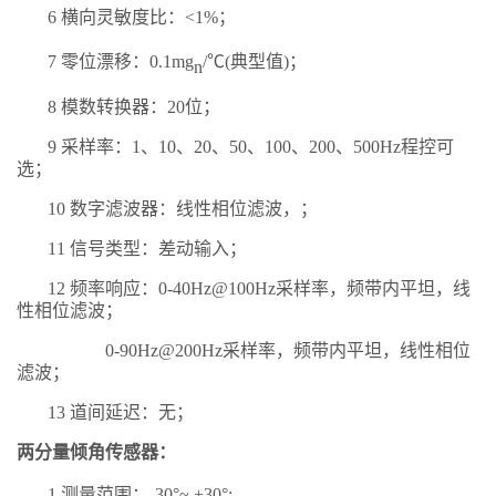
6
横向灵敏度比：
<1
%
；
7
零位漂移：
0.1
m
g
/℃(
典型值
)
；
n
8
模数转换器：
20
位；
9
采样率：
1、1
0
、
2
0
、
50、100、200、
5
00Hz程控可
选；
10
数字滤波器：线性相位滤波，；
11
信号类型：差动输入；
12
频率响应：
0
-40
Hz
@100
Hz采样率，频带内平坦，线
性相位滤波；
0-90
Hz
@200
Hz采样率，频带内平坦，线性相位
滤波；
13
道间延迟：无；
两分量倾角传感器：
1
测量范围：
-30
°
~
+
30
°
;