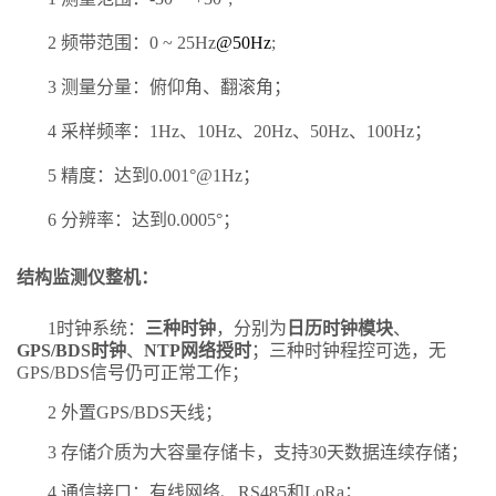
2
频带
范围：
0
~ 25Hz
@50Hz
;
3
测量分量：
俯仰角
、
翻滚角
；
4
采样频率：
1Hz
、
1
0
Hz
、
2
0
Hz
、
5
0
Hz
、
1
00
Hz
；
5
精度
：
达到
0
.001
°
@
1
Hz
；
6
分辨率
：
达到
0
.0005
°
；
结构监测仪整机：
1时钟系统：
三种时钟
，分别为
日历时钟模块
、
GP
S/
BDS时钟
、
N
TP
网络授时
；三种时钟程控可选
，无
GPS
/
BDS
信号仍可正常工作
；
2
外置
GPS
/
BDS天线；
3
存储介质为大容量存储卡，支持
30
天数据连续存储；
4
通信接口：有线网络、
RS4
85
和
LoRa；