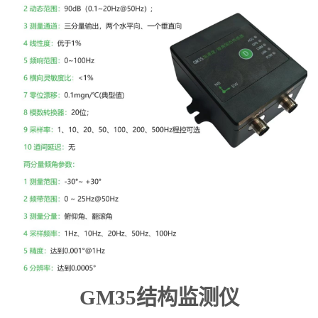
超高层建筑案例
滤波器
高速隧道监测
倾角仪
其他及解决方案
GM
35
结构监测仪