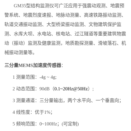
GM
35
型结构监测仪可广泛应用于强震动观测、地震预
警系统、地震烈度速报、地脉动测量、高速铁路振动监测、
轨道交通振动监测、大型桥梁振动监测、文物建筑保护监
测、水库大坝、水电站、核电站、过江隧道等重要建筑物震
动（振动）监测及健康监测，地质勘探测量、滑坡落石、机
械振动测量等。
三分量
MEMS
加速度传感器
：
1
测量范围：
-4g ~ 4g;
2
动态范围：
90dB
（
0.1~20Hz@50Hz
）
;
3
测量通道：
三分量
输出
，两个水平向、一个垂直向；
4
线性度：优于
1%
；
5
频响范围：
0~
10
0H
z
；
(
可定制
)