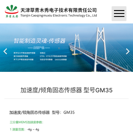
首页
关于我们
＞
资讯
＞
荣誉资质
产品中心
＞
公司新闻
公司简介
工程案例
＞
振动类传感器
行业新闻
加速度/倾角固态传感器 型号GM35
联系我们
桥梁案例
采集器
水电站案例
监测软件