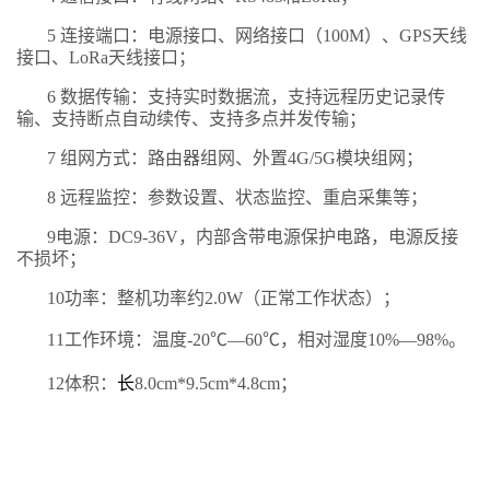
5
连接端口：电源接口、网络接口（
100M）、GPS天线
接口、Lo
Ra
天线接口；
6
数据传输：支持实时数据流，
支持远程历史记录传
输、支持断点自动续传
、
支持多点并发传输
；
7
组网方式：路由器组网、外置
4G/5G模块组网；
8
远程监控：参数设置、状态监控、重启采集等；
9
电源：
DC9
-36
V，内部含带电源保护电路，电源反接
不损坏；
10
功率：整机功率约
2.0W
（正常工作状态）
；
11
工作环境：温度
-20℃—60℃
，相对湿度
10%—98%
。
12
体积：
长
8.0cm
*9.5
cm
*4.8
cm
；